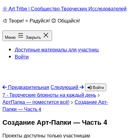
Перейти
🌞 Art Tribe | Сообщество Творческих Исследователей
к
🎨 Твори! ⭐ Радуйся! 😊 Общайся!
содержимому
Меню
Закрыть
Доступные материалы для участниц
Войти
Предварительная
Следующий
Войти
7 - Творческие блокноты на каждый день
>
АртПапка — поместится всё!
>
Создание Арт-
Папки — Часть 4
Создание Арт-Папки — Часть 4
Проекты доступны только участницам