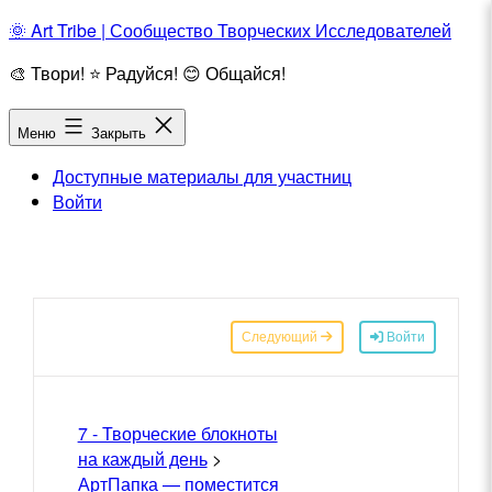
Перейти
🌞 Art Tribe | Сообщество Творческих Исследователей
к
🎨 Твори! ⭐ Радуйся! 😊 Общайся!
содержимому
Меню
Закрыть
Доступные материалы для участниц
Войти
Следующий
Войти
7 - Творческие блокноты
на каждый день
>
АртПапка — поместится