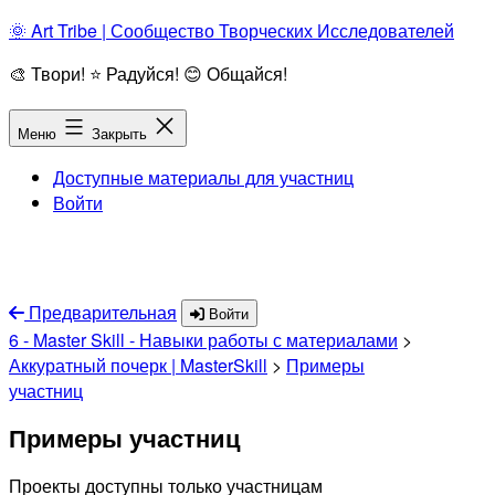
Перейти
🌞 Art Tribe | Сообщество Творческих Исследователей
к
🎨 Твори! ⭐ Радуйся! 😊 Общайся!
содержимому
Меню
Закрыть
Доступные материалы для участниц
Войти
Предварительная
Войти
6 - Master Skill - Навыки работы с материалами
>
Аккуратный почерк | MasterSkill
>
Примеры
участниц
Примеры участниц
Проекты доступны только участницам