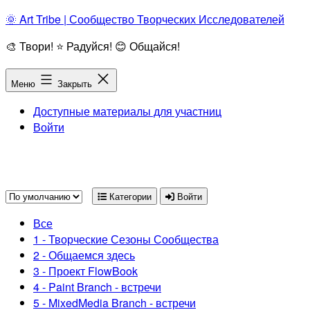
Перейти
🌞 Art Tribe | Сообщество Творческих Исследователей
к
🎨 Твори! ⭐ Радуйся! 😊 Общайся!
содержимому
Меню
Закрыть
Доступные материалы для участниц
Войти
Категории
Войти
Все
1 - Творческие Сезоны Сообщества
2 - Общаемся здесь
3 - Проект FlowBook
4 - Paint Branch - встречи
5 - MixedMedia Branch - встречи