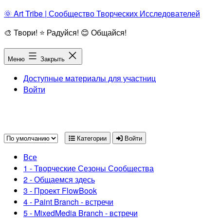
Перейти
🌞 Art Tribe | Сообщество Творческих Исследователей
к
🎨 Твори! ⭐ Радуйся! 😊 Общайся!
содержимому
Меню
Закрыть
Доступные материалы для участниц
Войти
Категории
Войти
Все
1 - Творческие Сезоны Сообщества
2 - Общаемся здесь
3 - Проект FlowBook
4 - Paint Branch - встречи
5 - MixedMedia Branch - встречи