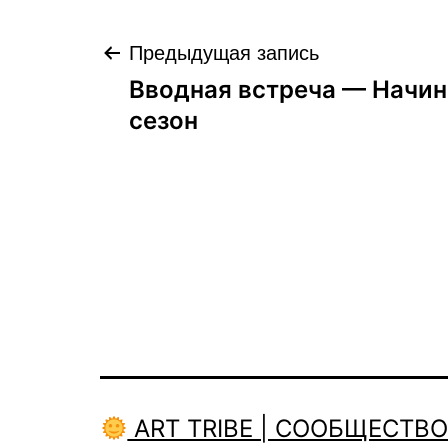
Навигация
Предыдущая запись
Вводная встреча — Начи
по
сезон
записям
ART TRIBE | СООБЩЕСТВ