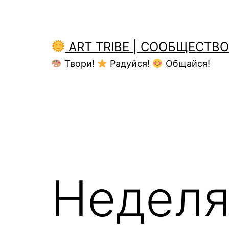
Перейти
к
содержимому
ART TRIBE | СООБЩЕСТВ
Твори!
Радуйся!
Общайся!
Неделя