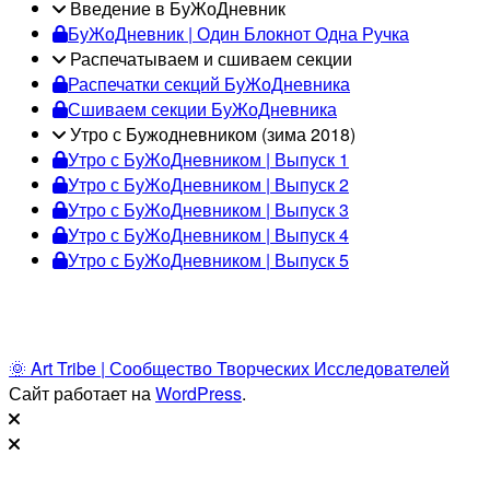
Введение в БуЖоДневник
БуЖоДневник | Один Блокнот Одна Ручка
Распечатываем и сшиваем секции
Распечатки секций БуЖоДневника
Сшиваем секции БуЖоДневника
Утро с Бужодневником (зима 2018)
Утро с БуЖоДневником | Выпуск 1
Утро с БуЖоДневником | Выпуск 2
Утро с БуЖоДневником | Выпуск 3
Утро с БуЖоДневником | Выпуск 4
Утро с БуЖоДневником | Выпуск 5
🌞 Art Tribe | Сообщество Творческих Исследователей
Сайт работает на
WordPress
.