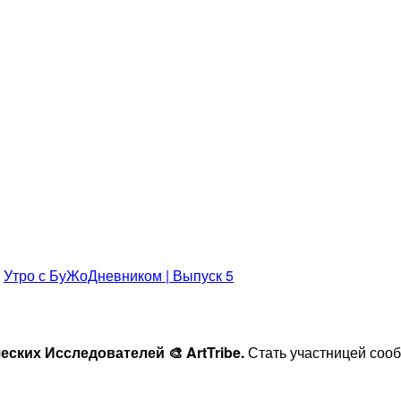
>
Утро с БуЖоДневником | Выпуск 5
ских Исследователей 🎨 ArtTribe.
Стать участницей сооб