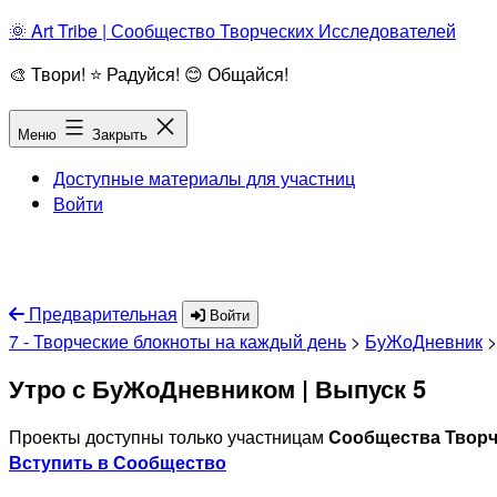
Перейти
🌞 Art Tribe | Сообщество Творческих Исследователей
к
🎨 Твори! ⭐ Радуйся! 😊 Общайся!
содержимому
Меню
Закрыть
Доступные материалы для участниц
Войти
Предварительная
Войти
7 - Творческие блокноты на каждый день
>
БуЖоДневник
Утро с БуЖоДневником | Выпуск 5
Проекты доступны только участницам
Cообщества Творче
Вступить в Сообщество