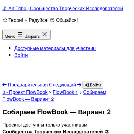
Перейти
🌞 Art Tribe | Сообщество Творческих Исследователей
к
🎨 Твори! ⭐ Радуйся! 😊 Общайся!
содержимому
Меню
Закрыть
Доступные материалы для участниц
Войти
Предварительная
Следующий
Войти
3 - Проект FlowBook
>
FlowBook 1
>
Собираем
FlowBook — Вариант 2
Собираем FlowBook — Вариант 2
Проекты доступны только участницам
Cообщества Творческих Исследователей 🎨