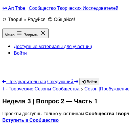
Перейти
🌞 Art Tribe | Сообщество Творческих Исследователей
к
🎨 Твори! ⭐ Радуйся! 😊 Общайся!
содержимому
Меню
Закрыть
Доступные материалы для участниц
Войти
Предварительная
Следующий
Войти
1 - Творческие Сезоны Сообщества
>
Сезон [Пробуждение
Неделя 3 | Вопрос 2 — Часть 1
Проекты доступны только участницам
Cообщества Творче
Вступить в Сообщество