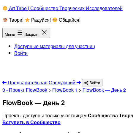
Перейти
Art Tribe | Сообщество Творческих Исследователей
к
Твори!
Радуйся!
Общайся!
содержимому
Меню
Закрыть
Доступные материалы для участниц
Войти
Предварительная
Следующий
Войти
3 - Проект FlowBook
>
FlowBook 1
>
FlowBook — День 2
FlowBook — День 2
Проекты доступны только участницам
Cообщества Творч
Вступить в Сообщество